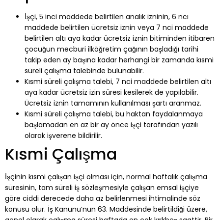
İşçi, 5 inci maddede belirtilen analık izninin, 6 ncı
maddede belirtilen ücretsiz iznin veya 7 nci maddede
belirtilen altı aya kadar ücretsiz iznin bitiminden itibaren
çocuğun mecburi ilköğretim çağının başladığı tarihi
takip eden ay başına kadar herhangi bir zamanda kısmi
süreli çalışma talebinde bulunabilir.
Kısmi süreli çalışma talebi, 7 nci maddede belirtilen altı
aya kadar ücretsiz izin süresi kesilerek de yapılabilir.
Ücretsiz iznin tamamının kullanılması şartı aranmaz.
Kısmi süreli çalışma talebi, bu haktan faydalanmaya
başlamadan en az bir ay önce işçi tarafından yazılı
olarak işverene bildirilir.
Kısmi Çalışma
İşçinin kısmi çalışan işçi olması için, normal haftalık çalışma
süresinin, tam süreli iş sözleşmesiyle çalışan emsal işçiye
göre ciddi derecede daha az belirlenmesi ihtimalinde söz
konusu olur. İş Kanunu’nun 63. Maddesinde belirtildiği üzere,
genel olarak çalışma süresi haftada en çok kırkbeş saattir. Bir