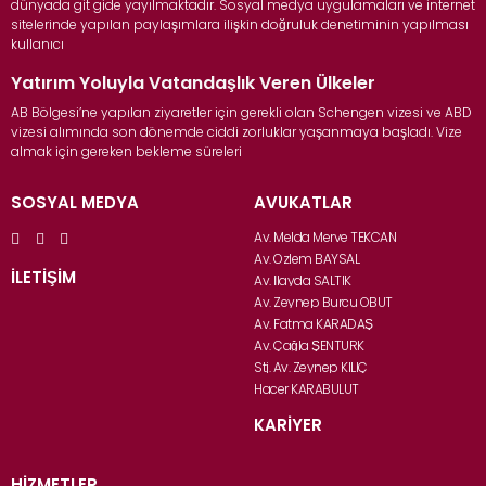
dünyada git gide yayılmaktadır. Sosyal medya uygulamaları ve internet
sitelerinde yapılan paylaşımlara ilişkin doğruluk denetiminin yapılması
kullanıcı
Yatırım Yoluyla Vatandaşlık Veren Ülkeler
AB Bölgesi’ne yapılan ziyaretler için gerekli olan Schengen vizesi ve ABD
vizesi alımında son dönemde ciddi zorluklar yaşanmaya başladı. Vize
almak için gereken bekleme süreleri
SOSYAL MEDYA
AVUKATLAR
Av. Melda Merve TEKCAN
Av. Özlem BAYSAL
İLETİŞİM
Av. İlayda SALTIK
Av. Zeynep Burcu OBUT
Av. Fatma KARADAŞ
Av. Çağla ŞENTÜRK
Stj. Av. Zeynep KILIÇ
Hacer KARABULUT
KARİYER
HİZMETLER