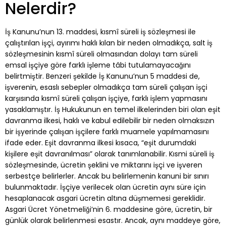
Nelerdir?
İş Kanunu’nun 13. maddesi, kısmî süreli iş sözleşmesi ile
çalıştırılan işçi, ayırımı haklı kılan bir neden olmadıkça, salt iş
sözleşmesinin kısmî süreli olmasından dolayı tam süreli
emsal işçiye göre farklı işleme tâbi tutulamayacağını
belirtmiştir. Benzeri şekilde İş Kanunu’nun 5 maddesi de,
işverenin, esaslı sebepler olmadıkça tam süreli çalışan işçi
karşısında kısmî süreli çalışan işçiye, farklı işlem yapmasını
yasaklamıştır. İş Hukukunun en temel ilkelerinden biri olan eşit
davranma ilkesi, haklı ve kabul edilebilir bir neden olmaksızın
bir işyerinde çalışan işçilere farklı muamele yapılmamasını
ifade eder. Eşit davranma ilkesi kısaca, “eşit durumdaki
kişilere eşit davranılması” olarak tanımlanabilir. Kısmi süreli iş
sözleşmesinde, ücretin şeklini ve miktarını işçi ve işveren
serbestçe belirlerler. Ancak bu belirlemenin kanuni bir sınırı
bulunmaktadır. İşçiye verilecek olan ücretin aynı süre için
hesaplanacak asgari ücretin altına düşmemesi gereklidir.
Asgari Ücret Yönetmeliği’nin 6. maddesine göre, ücretin, bir
günlük olarak belirlenmesi esastır. Ancak, aynı maddeye göre,