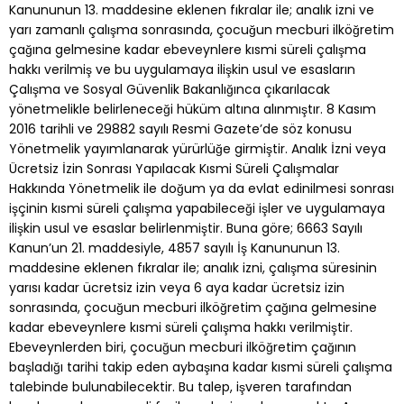
Kanununun 13. maddesine eklenen fıkralar ile; analık izni ve
yarı zamanlı çalışma sonrasında, çocuğun mecburi ilköğretim
çağına gelmesine kadar ebeveynlere kısmi süreli çalışma
hakkı verilmiş ve bu uygulamaya ilişkin usul ve esasların
Çalışma ve Sosyal Güvenlik Bakanlığınca çıkarılacak
yönetmelikle belirleneceği hüküm altına alınmıştır. 8 Kasım
2016 tarihli ve 29882 sayılı Resmi Gazete’de söz konusu
Yönetmelik yayımlanarak yürürlüğe girmiştir. Analık İzni veya
Ücretsiz İzin Sonrası Yapılacak Kısmi Süreli Çalışmalar
Hakkında Yönetmelik ile doğum ya da evlat edinilmesi sonrası
işçinin kısmi süreli çalışma yapabileceği işler ve uygulamaya
ilişkin usul ve esaslar belirlenmiştir. Buna göre; 6663 Sayılı
Kanun’un 21. maddesiyle, 4857 sayılı İş Kanununun 13.
maddesine eklenen fıkralar ile; analık izni, çalışma süresinin
yarısı kadar ücretsiz izin veya 6 aya kadar ücretsiz izin
sonrasında, çocuğun mecburi ilköğretim çağına gelmesine
kadar ebeveynlere kısmi süreli çalışma hakkı verilmiştir.
Ebeveynlerden biri, çocuğun mecburi ilköğretim çağının
başladığı tarihi takip eden aybaşına kadar kısmi süreli çalışma
talebinde bulunabilecektir. Bu talep, işveren tarafından