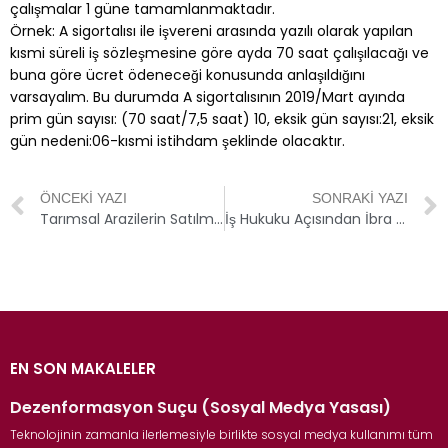
çalışmalar 1 güne tamamlanmaktadır.
Örnek: A sigortalısı ile işvereni arasında yazılı olarak yapılan
kısmi süreli iş sözleşmesine göre ayda 70 saat çalışılacağı ve
buna göre ücret ödeneceği konusunda anlaşıldığını
varsayalım. Bu durumda A sigortalısının 2019/Mart ayında
prim gün sayısı: (70 saat/7,5 saat) 10, eksik gün sayısı:21, eksik
gün nedeni:06-kısmi istihdam şeklinde olacaktır.
ÖNCEKI YAZI
SONRAKI YAZI
Tarımsal Arazilerin Satılması Durumunda Sınırdaş Malikin Önalım Hakkı Var Mıdır?
İş Hukuku Açısından İbra Sözleşmesinin Niteliği
EN SON MAKALELER
Dezenformasyon Suçu (Sosyal Medya Yasası)
Teknolojinin zamanla ilerlemesiyle birlikte sosyal medya kullanımı tüm