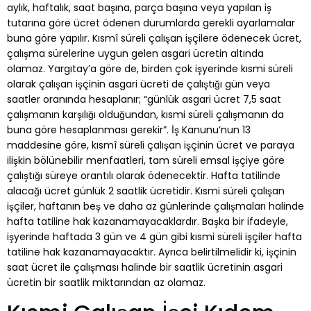
aylık, haftalık, saat başına, parça başına veya yapılan iş
tutarına göre ücret ödenen durumlarda gerekli ayarlamalar
buna göre yapılır. Kısmî süreli çalışan işçilere ödenecek ücret,
çalışma sürelerine uygun gelen asgari ücretin altında
olamaz. Yargıtay’a göre de, birden çok işyerinde kısmi süreli
olarak çalışan işçinin asgari ücreti de çalıştığı gün veya
saatler oranında hesaplanır; “günlük asgari ücret 7,5 saat
çalışmanın karşılığı olduğundan, kısmi süreli çalışmanın da
buna göre hesaplanması gerekir”. İş Kanunu’nun 13
maddesine göre, kısmî süreli çalışan işçinin ücret ve paraya
ilişkin bölünebilir menfaatleri, tam süreli emsal işçiye göre
çalıştığı süreye orantılı olarak ödenecektir. Hafta tatilinde
alacağı ücret günlük 2 saatlik ücretidir. Kısmi süreli çalışan
işçiler, haftanın beş ve daha az günlerinde çalışmaları halinde
hafta tatiline hak kazanamayacaklardır. Başka bir ifadeyle,
işyerinde haftada 3 gün ve 4 gün gibi kısmi süreli işçiler hafta
tatiline hak kazanamayacaktır. Ayrıca belirtilmelidir ki, işçinin
saat ücret ile çalışması halinde bir saatlik ücretinin asgari
ücretin bir saatlik miktarından az olamaz.