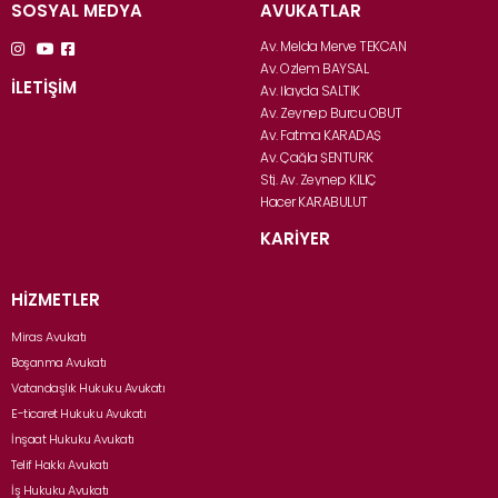
SOSYAL MEDYA
AVUKATLAR
Av. Melda Merve TEKCAN
Av. Özlem BAYSAL
İLETİŞİM
Av. İlayda SALTIK
Av. Zeynep Burcu OBUT
Av. Fatma KARADAŞ
Av. Çağla ŞENTÜRK
Stj. Av. Zeynep KILIÇ
Hacer KARABULUT
KARİYER
HİZMETLER
Miras Avukatı
Boşanma Avukatı
Vatandaşlık Hukuku Avukatı
E-ticaret Hukuku Avukatı
İnşaat Hukuku Avukatı
Telif Hakkı Avukatı
İş Hukuku Avukatı