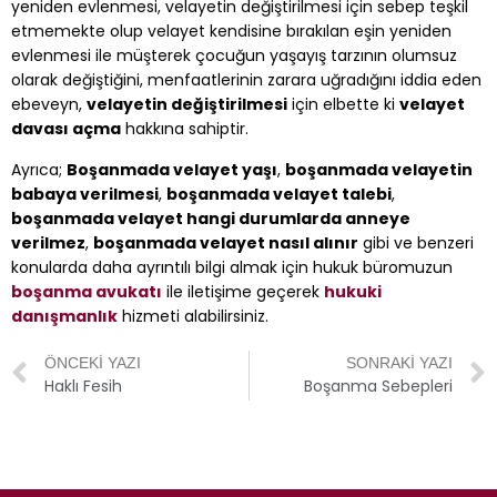
yeniden evlenmesi, velayetin değiştirilmesi için sebep teşkil
etmemekte olup velayet kendisine bırakılan eşin yeniden
evlenmesi ile müşterek çocuğun yaşayış tarzının olumsuz
olarak değiştiğini, menfaatlerinin zarara uğradığını iddia eden
ebeveyn,
velayetin değiştirilmesi
için elbette ki
velayet
davası açma
hakkına sahiptir.
Ayrıca;
Boşanmada velayet yaşı
,
boşanmada velayetin
babaya verilmesi
,
boşanmada velayet talebi
,
boşanmada velayet hangi durumlarda anneye
verilmez
,
boşanmada velayet nasıl alınır
gibi ve benzeri
konularda daha ayrıntılı bilgi almak için hukuk büromuzun
boşanma avukatı
ile iletişime geçerek
hukuki
danışmanlık
hizmeti alabilirsiniz.
ÖNCEKI YAZI
SONRAKI YAZI
Haklı Fesih
Boşanma Sebepleri