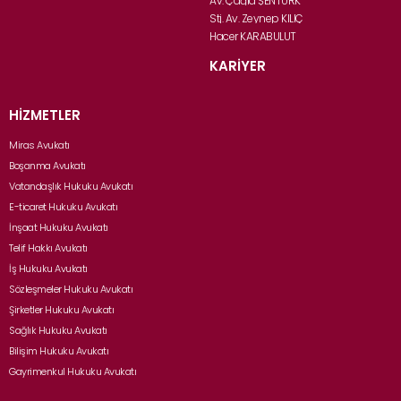
Av. Çağla ŞENTÜRK
Stj. Av. Zeynep KILIÇ
Hacer KARABULUT
KARİYER
HİZMETLER
Miras Avukatı
Boşanma Avukatı
Vatandaşlık Hukuku Avukatı
E-ticaret Hukuku Avukatı
İnşaat Hukuku Avukatı
Telif Hakkı Avukatı
İş Hukuku Avukatı
Sözleşmeler Hukuku Avukatı
Şirketler Hukuku Avukatı
Sağlık Hukuku Avukatı
Bilişim Hukuku Avukatı
Gayrimenkul Hukuku Avukatı