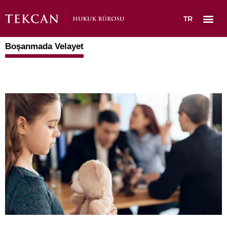
TR
Çalışma A
Boşanmada Velayet