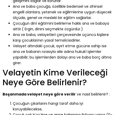
gelişimini sağlar ve korurlar.
Ana ve baba çocuğa, özellikle bedensel ve zihinsel
engelli olanlara, yetenek ve eğilimlerine uygun düşecek
ölçüde, genel ve mesleki bir eğitim sağlarlar.
Çocuğun dinî eğitimini belirleme hakkı ana ve babaya
aittir.( Ergin, dinini seçmekte özgürdür.)
Ana ve baba, velayetleri çerçevesinde üçüncü kişilere
karşı çocuklarının yasal temsilcisidirler.
Velayet altındaki çocuk, ayırt etme gücüne sahip ise
ana ve babanın rızasıyla aile adına hukukî işlemler
yapabilir; bu işlemlerden dolayı ana ve baba borç altına
girer.
Velayetin Kime Verileceği
Neye Göre Belirlenir?
Boşanmada velayet neye göre verilir
ve nasıl belirlenir? :
Çocuğun çıkarlarını hangi taraf daha iyi
koruyabilecekse,
Çocuk çok küçükse ve anne bakımına ihtiyacı varsa (0-