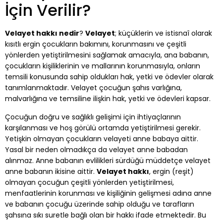
İçin Verilir?
Velayet hakkı nedir
?
Velayet
; küçüklerin ve istisnaî olarak
kısıtlı ergin çocukların bakımını, korunmasını ve çeşitli
yönlerden yetiştirilmesini sağlamak amacıyla, ana babanın,
çocukların kişiliklerinin ve mallarının korunmasıyla, onların
temsili konusunda sahip oldukları hak, yetki ve ödevler olarak
tanımlanmaktadır. Velayet çocuğun şahıs varlığına,
malvarlığına ve temsiline ilişkin hak, yetki ve ödevleri kapsar.
Çocuğun doğru ve sağlıklı gelişimi için ihtiyaçlarının
karşılanması ve hoş görülü ortamda yetiştirilmesi gerekir.
Yetişkin olmayan çocukların velayeti anne babaya aittir.
Yasal bir neden olmadıkça da velayet anne babadan
alınmaz. Anne babanın evlilikleri sürdüğü müddetçe velayet
anne babanın ikisine aittir.
Velayet hakkı
, ergin (reşit)
olmayan çocuğun çeşitli yönlerden yetiştirilmesi,
menfaatlerinin korunması ve kişiliğinin gelişmesi adına anne
ve babanın çocuğu üzerinde sahip olduğu ve tarafların
şahsına sıkı suretle bağlı olan bir hakkı ifade etmektedir. Bu