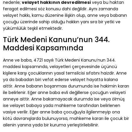
nedenle;
velayet hakkının devredilmesi
veya bu haktan
feragat edilmesi söz konusu dahi değildir. Aynı zamanda
velayet hakkı, kamu düzenine ilişkin olup, anne veya babanın
çocuğu üzerinde sahip olduğu hakkın yanı sıra bir yetki ve
yükümlülük teşkil etmektedir.
Türk Medeni Kanunu’nun 344.
Maddesi Kapsamında
Anne ve baba, 4721 sayılı Türk Medeni Kanunu’nun 344.
maddesi kapsamında, velayetleri çerçevesinde üçüncü
kişilere karşı çocuklarının yasal temsilcisi sıfatını haizdir. Anne
ya da babadan biri vefat ederse velayet hayatta kalana
aittir. Anne babanın boşanması durumunda ise hakimin kararı
ile belirlenir. Eğer anne baba evli değillerse çocuğun velayeti
anneye aittir. Anne bakamayacak durumda ise veya ölmüş
ise velayet babaya yada mahkeme tarafından belirlenen
vasiye verilir. Eğer anne baba çocuğuyla ilgilenmeyip ona
kötü davranışlarda bulunuyorsa, mahkeme kararı ile çocuk bir
ailenin yanına yada bir kuruma yerleştirilebilinir.