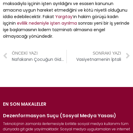
maksadıyla işçinin işten ayrıldığını ve esasen kanunun
amacına uygun hareket etmediğini ve kötü niyetli olduğunu
iddia edebilecektir. Fakat
Yargıtay
‘ın hakim görüşü kadın
işçinin
evlilik nedeniyle işten ayrılma
sonrası yeni bir iş yerinde
işe başlamasının kıdem tazminatı almasına engel
olmayacağı yönündedir.
ÖNCEKI YAZI
SONRAKI YAZI
Nafakanın Çocuğun Giderleri İçin Harcanmaması
Vasiyetnamenin İptali
EN SON MAKALELER
Dezenformasyon Suçu (Sosyal Medya Yasası)
Teknolojinin zamanla ilerlemesiyle birlikte sosyal medya kullanımı tüm
dünyada git gide yayılmaktadır. Sosyal medya uygulamaları ve internet