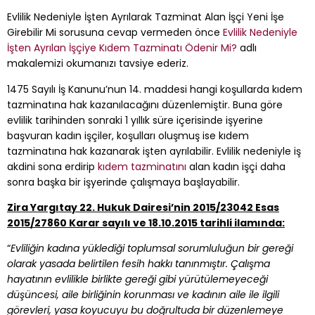
Evlilik Nedeniyle İşten Ayrılarak Tazminat Alan İşçi Yeni İşe
Girebilir Mi sorusuna cevap vermeden önce
Evlilik Nedeniyle
İşten Ayrılan İşçiye Kıdem Tazminatı Ödenir Mi?
adlı
makalemizi okumanızı tavsiye ederiz.
1475 Sayılı İş Kanunu’nun 14. maddesi hangi koşullarda kıdem
tazminatına hak kazanılacağını düzenlemiştir. Buna göre
evlilik tarihinden sonraki 1 yıllık süre içerisinde işyerine
başvuran kadın işçiler, koşulları oluşmuş ise kıdem
tazminatına hak kazanarak işten ayrılabilir. Evlilik nedeniyle iş
akdini sona erdirip
kıdem tazminatını
alan kadın işçi daha
sonra başka bir işyerinde çalışmaya başlayabilir.
Zira Yargıtay 22. Hukuk Dairesi’nin 2015/23042 Esas
2015/27860 Karar sayılı ve 18.10.2015 tarihli ilamında:
“
Evliliğin kadına yüklediği toplumsal sorumluluğun bir gereği
olarak yasada belirtilen fesih hakkı tanınmıştır. Çalışma
hayatının evlilikle birlikte gereği gibi yürütülemeyeceği
düşüncesi, aile birliğinin korunması ve kadının aile ile ilgili
görevleri, yasa koyucuyu bu doğrultuda bir düzenlemeye