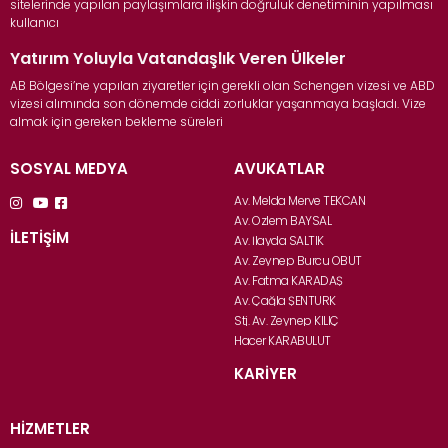
sitelerinde yapılan paylaşımlara ilişkin doğruluk denetiminin yapılması
kullanıcı
Yatırım Yoluyla Vatandaşlık Veren Ülkeler
AB Bölgesi’ne yapılan ziyaretler için gerekli olan Schengen vizesi ve ABD
vizesi alımında son dönemde ciddi zorluklar yaşanmaya başladı. Vize
almak için gereken bekleme süreleri
SOSYAL MEDYA
AVUKATLAR
Av. Melda Merve TEKCAN
Av. Özlem BAYSAL
İLETİŞİM
Av. İlayda SALTIK
Av. Zeynep Burcu OBUT
Av. Fatma KARADAŞ
Av. Çağla ŞENTÜRK
Stj. Av. Zeynep KILIÇ
Hacer KARABULUT
KARİYER
HİZMETLER