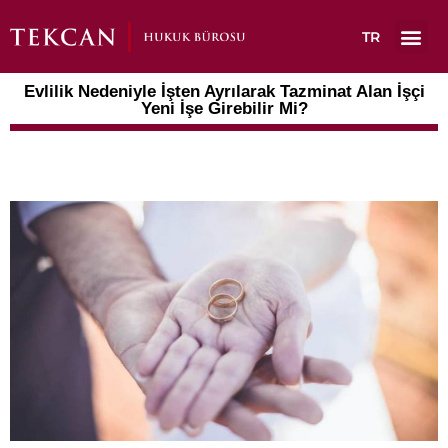
TR
Çalışma A
Evlilik Nedeniyle İşten Ayrılarak Tazminat Alan İşçi
Yeni İşe Girebilir Mi?